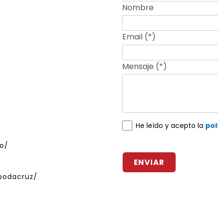
Nombre
Email (*)
Mensaje (*)
He leído y acepto la
pol
o/
z
ENVIAR
bodacruz/