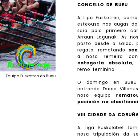
CONCELLO DE BUEU
A Liga Euskotren, como
esteouse nas augas do
saía polo primeiro ca
Arraun Lagunak. As no
posto desde a saída, 
regata, rematando
sex
a nosa remeira ca
categoría absoluta
,
remo feminino.
Equipo Euskotren en Bueu
O domingo en Bueu a
entrando Dunia Villanu
noso equipo
remato
posición na clasificac
VIII CIDADE DA CORUÑA
A Liga Euskolabel ta
nosa tripulación da s