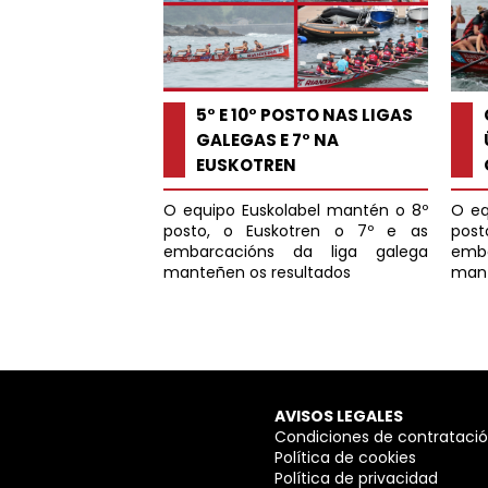
5° E 10° POSTO NAS LIGAS
GALEGAS E 7° NA
EUSKOTREN
O eq
O equipo Euskolabel mantén o 8º 
post
posto, o Euskotren o 7º e as 
emb
embarcacións da liga galega 
mant
manteñen os resultados
AVISOS LEGALES
Condiciones de contrataci
Política de cookies
Política de privacidad