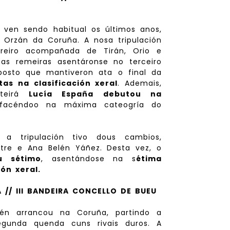
 ven sendo habitual os últimos anos,
 Orzán da Coruña. A nosa tripulación
rreiro acompañada de Tirán, Orio e
sas remeiras asentáronse no terceiro
posto que mantiveron ata o final da
tas na clasificación xeral
. Ademais,
nteirá
Lucía España
debutou na
 facéndoo na máxima cateogría do
 tripulación tivo dous cambios,
stre e Ana Belén Yáñez. Desta vez, o
u sétimo
, asentándose na s
étima
ión xeral.
 // III BANDEIRA CONCELLO DE BUEU
mén arrancou na Coruña, partindo a
egunda quenda cuns rivais duros. A