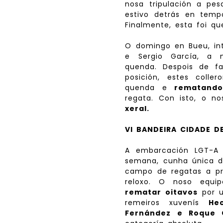
nosa tripulación a pe
estivo detrás en temp
Finalmente, esta foi 
O domingo en Bueu, in
e Sergio García, a n
quenda. Despois de f
posición, estes coll
quenda e
rematando
regata. Con isto, o n
xeral.
VI BANDEIRA CIDADE D
A embarcación LGT-A
semana, cunha única d
campo de regatas a pr
reloxo. O noso equi
rematar oitavos
por u
remeiros xuvenís
He
Fernández e Roque 