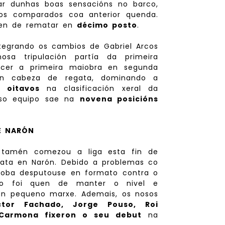
sar dunhas boas sensacións no barco,
os comparados coa anterior quenda.
quen de rematar en
décimo posto
.
tegrando os cambios de Gabriel Arcos
osa tripulación partía da primeira
acer a primeira maiobra en segunda
eron cabeza de regata, dominando a
 oitavos
na clasificación xeral da
oso equipo sae na
novena posicións
E NARÓN
 tamén comezou a liga esta fin de
ata en Narón. Debido a problemas co
oba desputouse en formato contra o
po foi quen de manter o nivel e
n pequeno marxe. Ademais, os nosos
ctor Fachado, Jorge Pouso, Roi
Carmona fixeron o seu debut
na