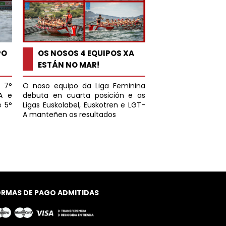
PO
DOBRE CAMPI
OS NOSOS 4 EQUIPOS XA
ESPAÑA PARA
ESTÁN NO MAR!
 7° 
Os equipos Infant
O noso equipo da Liga Feminina 
 e 
Absoluto Masculin
debuta en cuarta posición e as 
 5° 
ouro estatal, cons
Ligas Euskolabel, Euskotren e LGT-
A manteñen os resultados
ORMAS DE PAGO ADMITIDAS