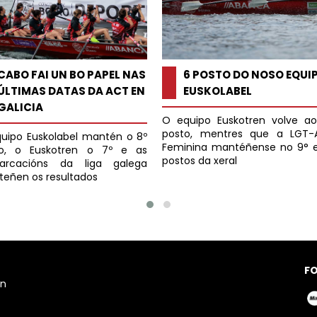
CABO FAI UN BO PAPEL NAS
6 POSTO DO NOSO EQUI
ÚLTIMAS DATAS DA ACT EN
EUSKOLABEL
GALICIA
O equipo Euskotren volve ao
posto, mentres que a LGT-A
uipo Euskolabel mantén o 8º 
Feminina mantéñense no 9° e
o, o Euskotren o 7º e as 
postos da xeral
arcacións da liga galega 
eñen os resultados
F
ón